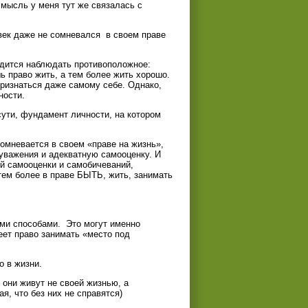
а мысль у меня тут же связалась с
овек даже не сомневался в своем праве
одится наблюдать противоположное:
ь право жить, а тем более жить хорошо.
признаться даже самому себе. Однако,
ности.
сути, фундамент личности, на котором
омневается в своем «праве на жизнь»,
оуважения и адекватную самооценку. И
ой самооценки и самобичеваний,
тем более в праве БЫТЬ, жить, занимать
ми способами. Это могут именно
еет право занимать «место под
 в жизни.
 они живут не своей жизнью, а
я, что без них не справятся)