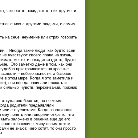
ют, чего хотят, ожидают от них другие и
 отношениях с другими людьми, с самим
ь на себе, неумение или страх говорить
ии. Иногда такие люди как будто всей
 не чувствуют своего права на жизнь,
имать место, и находится где-то, будто
ние. Это заметно даже в том, как они
неудобно пристраиваются на краешке.
пасности – небезопасности, а базовое
е в этом мире. Когда я это заметила и
е), они всегда начинали плакать и
ак сильных чувств, переживаний, признак
 откуда оно берется, но по моим
когда родители предъявляли
м или его успехами. Когда взваливали
 ему понять или говорили открыто, что
 быть заложено в ребенка еще до его
 свое отношение к миру своим детям:
ами не знают, чего хотят, то они просто
м.