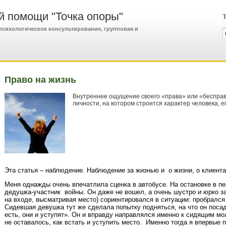
й помощи "Точка опоры"
Т
сихологическое консультирование, групповая и
Право на жизнь
Внутреннее ощущение своего «права» или «бесправи
личности, на котором строится характер человека, е
Эта статья – наблюдение. Наблюдение за жизнью и о жизни, о клиента
Меня однажды очень впечатлила сценка в автобусе. На остановке в 
дедушка-участник войны. Он даже не вошел, а очень шустро и юрко з
на входе, высматривая место) сориентировался в ситуации: пробрался
Сидевшая девушка тут же сделала попытку подняться, на что он поса
есть, они и уступят». Он и вправду направлялся именно к сидящим м
не оставалось, как встать и уступить место. Именно тогда я впервые 