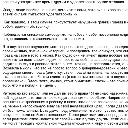
попытки угождать все время другим и удовлетворять чужие желания.
Иногда люди вообще не знают, чего хотят сами, зато очень хорошо зна
всеми силами пытаются удовлетворить их.
Как правило, в этом случае присутствует нарушение границ (границ в
собой, временнЫх границ),
Наблюдается снижение самооценки, нелюбовь к себе, позволение ездит
нет, созависимость/зависимость в отношениях.
Это внутреннее ощущение может проявляться даже внешне, в поведен
своей жизнью, жизненной историей, и поведением транслируют, что они
права на свое место в жизни. Как будто они не имеют права вообще зан
извиняются всем своим видом не просто за себя, а за свое существова
садятся на стул и располагаются в нем: точнее, не располагаются, а 
Возникла мысль, что это не просто вопрос о доверии-недоверии и безо
ощущение своего права (или отсутствия права) на жизнь, на присутстви
стала спрашивать об этом клиентов (с которыми возникает это ощущени
соглашались. Здесь тоже, думаю, стоит объяснить: слезы – это призн
того, что мы попали в «цель».
Интересно кто забрал или не дал им этого права? Я не знаю наверняка,
наблюдениям, это может происходить разными способами. Например, 
завышенные требования к ребенку и показывали свое разочарование и
на ребенка непосильную вину за свой неудавшийся брак. Когда давали
он был нежеланным. Есть даже предположение, что это чувство могло
рождения, если он был нежеланным. Также родители могут передавать
если родители отказываются от своей жизни в угоду другим, если они с
не могут передать нормальной модели отношения к миру и своим детя